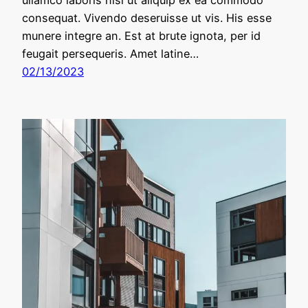
ullamco laboris nisi ut aliquip ex ea commodo
consequat. Vivendo deseruisse ut vis. His esse
munere integre an. Est at brute ignota, per id
feugait persequeris. Amet latine…
02/13/2023